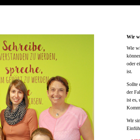
Wir wi
Wie wi
können
oder e
ist.
Sollte
der Fa
ist es
Kommun
Wir si
Einfüh